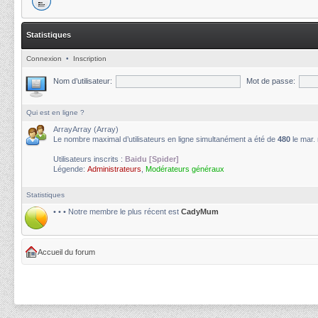
Statistiques
Connexion
•
Inscription
Nom d’utilisateur:
Mot de passe:
Qui est en ligne ?
ArrayArray (Array)
Le nombre maximal d’utilisateurs en ligne simultanément a été de
480
le mar.
Utilisateurs inscrits :
Baidu [Spider]
Légende:
Administrateurs
,
Modérateurs généraux
Statistiques
• • • Notre membre le plus récent est
CadyMum
Accueil du forum