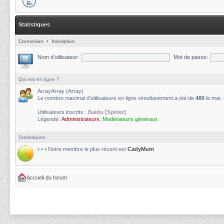
Statistiques
Connexion
•
Inscription
Nom d’utilisateur:
Mot de passe:
Qui est en ligne ?
ArrayArray (Array)
Le nombre maximal d’utilisateurs en ligne simultanément a été de
480
le mar.
Utilisateurs inscrits :
Baidu [Spider]
Légende:
Administrateurs
,
Modérateurs généraux
Statistiques
• • • Notre membre le plus récent est
CadyMum
Accueil du forum