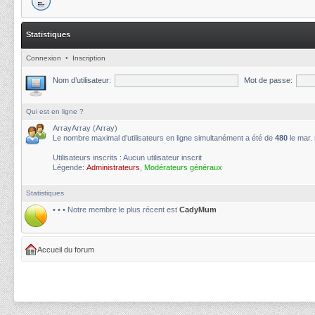
Statistiques
Connexion
•
Inscription
Nom d’utilisateur:
Mot de passe:
Qui est en ligne ?
ArrayArray (Array)
Le nombre maximal d’utilisateurs en ligne simultanément a été de
480
le mar.
Utilisateurs inscrits : Aucun utilisateur inscrit
Légende:
Administrateurs
,
Modérateurs généraux
Statistiques
• • • Notre membre le plus récent est
CadyMum
Accueil du forum