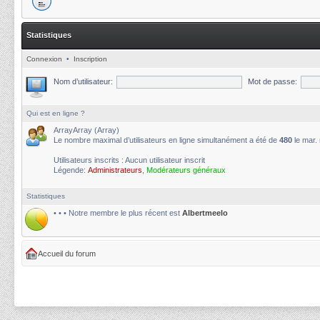
Statistiques
Connexion
•
Inscription
Nom d’utilisateur:
Mot de passe:
Qui est en ligne ?
ArrayArray (Array)
Le nombre maximal d’utilisateurs en ligne simultanément a été de
480
le mar.
Utilisateurs inscrits : Aucun utilisateur inscrit
Légende:
Administrateurs
,
Modérateurs généraux
Statistiques
• • • Notre membre le plus récent est
Albertmeelo
Accueil du forum