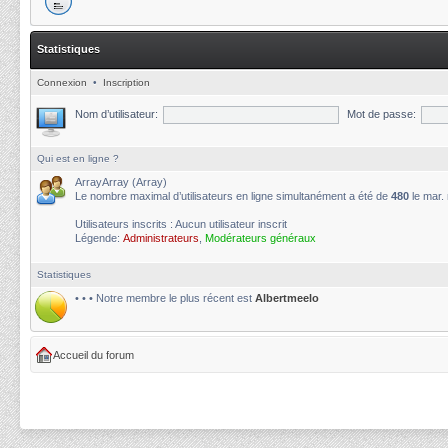
Statistiques
Connexion
•
Inscription
Nom d’utilisateur:
Mot de passe:
Qui est en ligne ?
ArrayArray (Array)
Le nombre maximal d’utilisateurs en ligne simultanément a été de
480
le mar.
Utilisateurs inscrits : Aucun utilisateur inscrit
Légende:
Administrateurs
,
Modérateurs généraux
Statistiques
• • • Notre membre le plus récent est
Albertmeelo
Accueil du forum