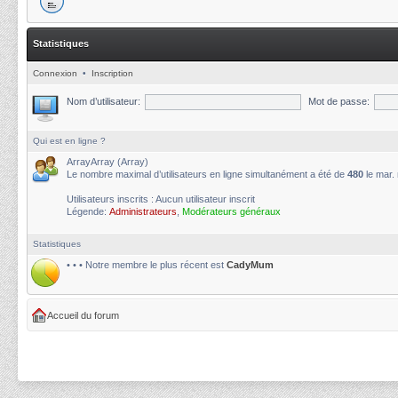
Statistiques
Connexion
•
Inscription
Nom d’utilisateur:
Mot de passe:
Qui est en ligne ?
ArrayArray (Array)
Le nombre maximal d’utilisateurs en ligne simultanément a été de
480
le mar.
Utilisateurs inscrits : Aucun utilisateur inscrit
Légende:
Administrateurs
,
Modérateurs généraux
Statistiques
• • • Notre membre le plus récent est
CadyMum
Accueil du forum