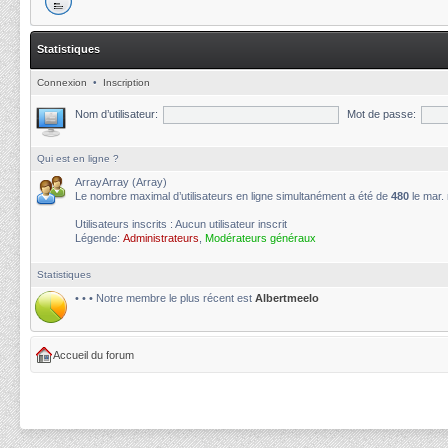
Statistiques
Connexion
•
Inscription
Nom d’utilisateur:
Mot de passe:
Qui est en ligne ?
ArrayArray (Array)
Le nombre maximal d’utilisateurs en ligne simultanément a été de
480
le mar.
Utilisateurs inscrits : Aucun utilisateur inscrit
Légende:
Administrateurs
,
Modérateurs généraux
Statistiques
• • • Notre membre le plus récent est
Albertmeelo
Accueil du forum