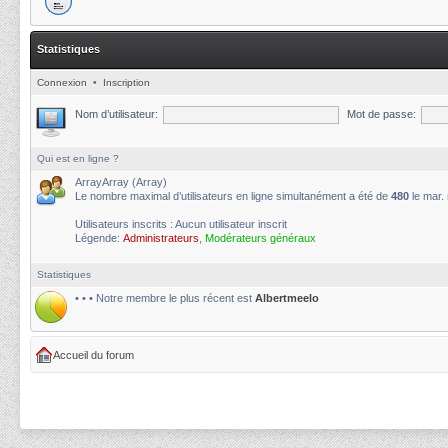
Statistiques
Connexion
•
Inscription
Nom d’utilisateur:
Mot de passe:
Qui est en ligne ?
ArrayArray (Array)
Le nombre maximal d’utilisateurs en ligne simultanément a été de
480
le mar.
Utilisateurs inscrits : Aucun utilisateur inscrit
Légende:
Administrateurs
,
Modérateurs généraux
Statistiques
• • • Notre membre le plus récent est
Albertmeelo
Accueil du forum