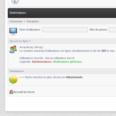
Statistiques
Connexion
•
Inscription
Nom d’utilisateur:
Mot de passe:
Qui est en ligne ?
ArrayArray (Array)
Le nombre maximal d’utilisateurs en ligne simultanément a été de
480
le mar.
Utilisateurs inscrits : Aucun utilisateur inscrit
Légende:
Administrateurs
,
Modérateurs généraux
Statistiques
• • • Notre membre le plus récent est
Albertmeelo
Accueil du forum