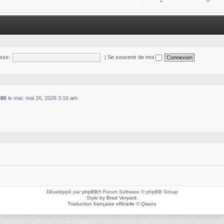
1
6
sse:
|
Se souvenir de moi
480
le mar. mai 26, 2026 3:16 am
Développé par
phpBB
® Forum Software © phpBB Group
Style by
Brad Veryard
.
Traduction française officielle
©
Qiaeru