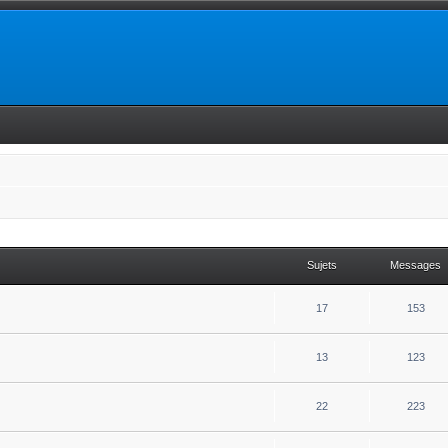
Sujets
Messages
17
153
13
123
22
223