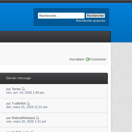
Recherche avancée
Inscription
Connexion
Dernier message
par
Ternix
ven. avr. 24, 2026 1:40 pm
par
Truffe404
dim. mars 01, 2026 11:22 am
par
RebootRimbaud
ven. mars 20, 2026 1:31 pm