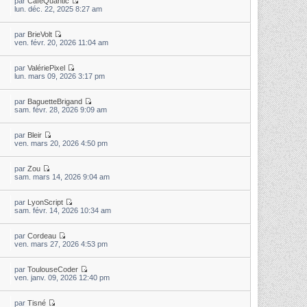
par
CaféQuantic
lun. déc. 22, 2025 8:27 am
par
BrieVolt
ven. févr. 20, 2026 11:04 am
par
ValériePixel
lun. mars 09, 2026 3:17 pm
par
BaguetteBrigand
sam. févr. 28, 2026 9:09 am
par
Bleir
ven. mars 20, 2026 4:50 pm
par
Zou
sam. mars 14, 2026 9:04 am
par
LyonScript
sam. févr. 14, 2026 10:34 am
par
Cordeau
ven. mars 27, 2026 4:53 pm
par
ToulouseCoder
ven. janv. 09, 2026 12:40 pm
par
Tisné