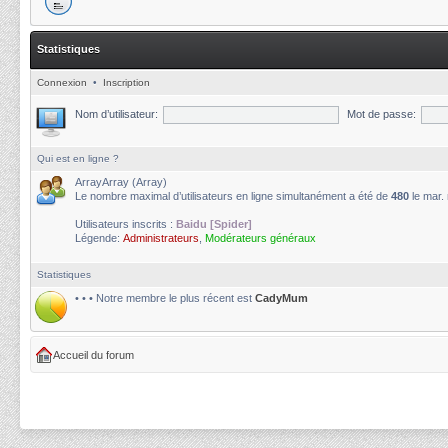
Statistiques
Connexion
•
Inscription
Nom d’utilisateur:
Mot de passe:
Qui est en ligne ?
ArrayArray (Array)
Le nombre maximal d’utilisateurs en ligne simultanément a été de
480
le mar.
Utilisateurs inscrits :
Baidu [Spider]
Légende:
Administrateurs
,
Modérateurs généraux
Statistiques
• • • Notre membre le plus récent est
CadyMum
Accueil du forum