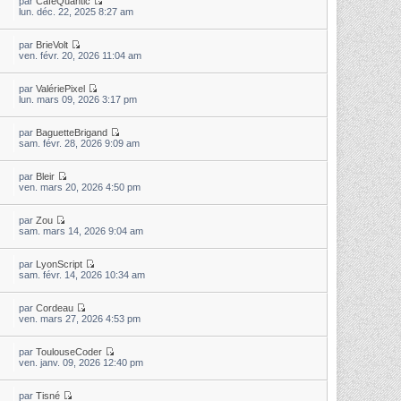
par
CaféQuantic
lun. déc. 22, 2025 8:27 am
par
BrieVolt
ven. févr. 20, 2026 11:04 am
par
ValériePixel
lun. mars 09, 2026 3:17 pm
par
BaguetteBrigand
sam. févr. 28, 2026 9:09 am
par
Bleir
ven. mars 20, 2026 4:50 pm
par
Zou
sam. mars 14, 2026 9:04 am
par
LyonScript
sam. févr. 14, 2026 10:34 am
par
Cordeau
ven. mars 27, 2026 4:53 pm
par
ToulouseCoder
ven. janv. 09, 2026 12:40 pm
par
Tisné