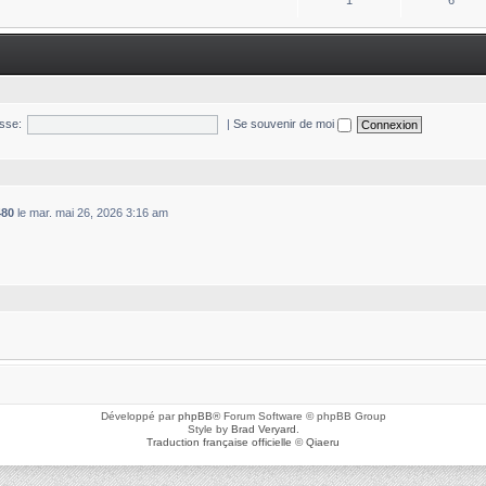
1
6
sse:
|
Se souvenir de moi
480
le mar. mai 26, 2026 3:16 am
Développé par
phpBB
® Forum Software © phpBB Group
Style by
Brad Veryard
.
Traduction française officielle
©
Qiaeru