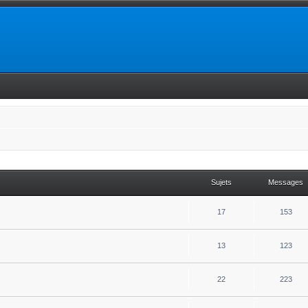
Sujets
Messages
17
153
13
123
22
223