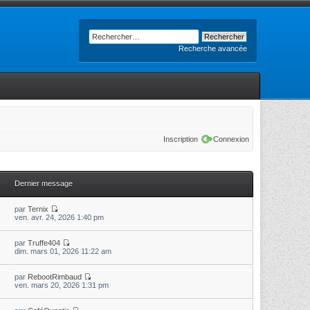
Recherche avancée
Inscription
Connexion
Dernier message
par
Ternix
ven. avr. 24, 2026 1:40 pm
par
Truffe404
dim. mars 01, 2026 11:22 am
par
RebootRimbaud
ven. mars 20, 2026 1:31 pm