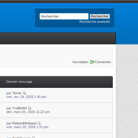
Recherche avancée
Inscription
Connexion
Dernier message
par
Ternix
ven. avr. 24, 2026 1:40 pm
par
Truffe404
dim. mars 01, 2026 11:22 am
par
RebootRimbaud
ven. mars 20, 2026 1:31 pm