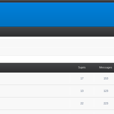
Sujets
Messages
17
153
13
123
22
223