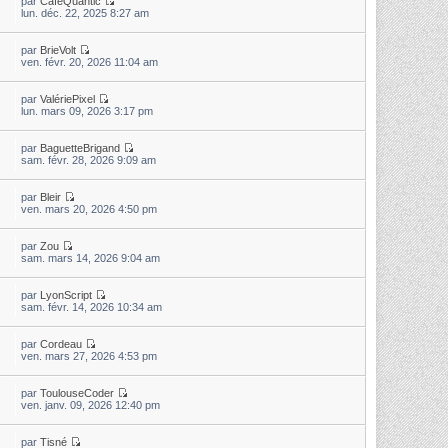
par
CaféQuantic
lun. déc. 22, 2025 8:27 am
par
BrieVolt
ven. févr. 20, 2026 11:04 am
par
ValériePixel
lun. mars 09, 2026 3:17 pm
par
BaguetteBrigand
sam. févr. 28, 2026 9:09 am
par
Bleir
ven. mars 20, 2026 4:50 pm
par
Zou
sam. mars 14, 2026 9:04 am
par
LyonScript
sam. févr. 14, 2026 10:34 am
par
Cordeau
ven. mars 27, 2026 4:53 pm
par
ToulouseCoder
ven. janv. 09, 2026 12:40 pm
par
Tisné