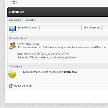
Statistiques
Connexion
•
Inscription
Nom d’utilisateur:
Mot de passe:
Qui est en ligne ?
ArrayArray (Array)
Le nombre maximal d’utilisateurs en ligne simultanément a été de
480
le mar.
Utilisateurs inscrits : Aucun utilisateur inscrit
Légende:
Administrateurs
,
Modérateurs généraux
Statistiques
• • • Notre membre le plus récent est
Albertmeelo
Accueil du forum