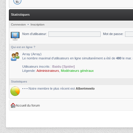
Statistiques
Connexion
•
Inscription
Nom d’utilisateur:
Mot de passe:
Qui est en ligne ?
Array (Array)
Le nombre maximal d’utilisateurs en ligne simultanément a été de
480
le mar.
Utilisateurs inscrits :
Baidu [Spider]
Légende:
Administrateurs
,
Modérateurs généraux
Statistiques
• • • Notre membre le plus récent est
Albertmeelo
Accueil du forum