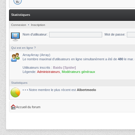
Statistiques
Connexion
•
Inscription
Nom d’utilisateur:
Mot de passe:
Qui est en ligne ?
ArrayArray (Array)
Le nombre maximal d’utilisateurs en ligne simultanément a été de
480
le mar.
Utilisateurs inscrits :
Baidu [Spider]
Légende:
Administrateurs
,
Modérateurs généraux
Statistiques
• • • Notre membre le plus récent est
Albertmeelo
Accueil du forum