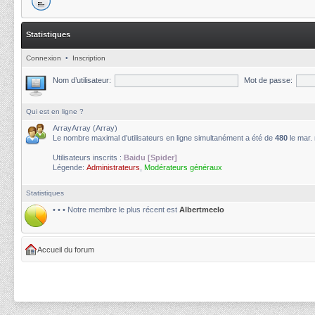
Statistiques
Connexion
•
Inscription
Nom d’utilisateur:
Mot de passe:
Qui est en ligne ?
ArrayArray (Array)
Le nombre maximal d’utilisateurs en ligne simultanément a été de
480
le mar.
Utilisateurs inscrits :
Baidu [Spider]
Légende:
Administrateurs
,
Modérateurs généraux
Statistiques
• • • Notre membre le plus récent est
Albertmeelo
Accueil du forum