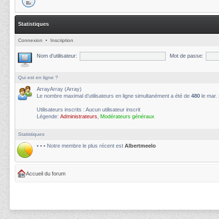
Statistiques
Connexion
•
Inscription
Nom d’utilisateur:
Mot de passe:
Qui est en ligne ?
ArrayArray (Array)
Le nombre maximal d’utilisateurs en ligne simultanément a été de
480
le mar.
Utilisateurs inscrits : Aucun utilisateur inscrit
Légende:
Administrateurs
,
Modérateurs généraux
Statistiques
• • • Notre membre le plus récent est
Albertmeelo
Accueil du forum