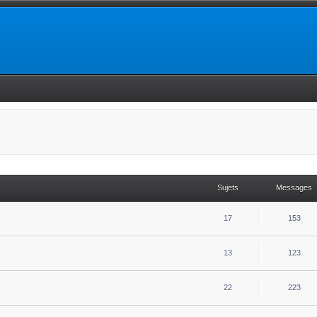
Sujets
Messages
17
153
13
123
22
223