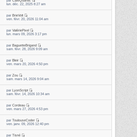
par
CaféQuantic
lun. déc. 22, 2025 8:27 am
par
BrieVolt
ven. févr. 20, 2026 11:04 am
par
ValériePixel
lun. mars 09, 2026 3:17 pm
par
BaguetteBrigand
sam. févr. 28, 2026 9:09 am
par
Bleir
ven. mars 20, 2026 4:50 pm
par
Zou
sam. mars 14, 2026 9:04 am
par
LyonScript
sam. févr. 14, 2026 10:34 am
par
Cordeau
ven. mars 27, 2026 4:53 pm
par
ToulouseCoder
ven. janv. 09, 2026 12:40 pm
par
Tisné