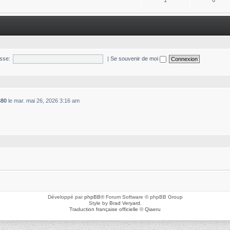
1
6
sse:
|
Se souvenir de moi
480
le mar. mai 26, 2026 3:16 am
Développé par
phpBB
® Forum Software © phpBB Group
Style by
Brad Veryard
.
Traduction française officielle
©
Qiaeru