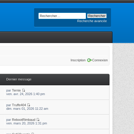
Recherche avancée
Inscription
Connexion
Dernier message
par
Ternix
ven. avr. 24, 2026 1:40 pm
par
Truffe404
dim. mars 01, 2026 11:22 am
par
RebootRimbaud
ven. mars 20, 2026 1:31 pm