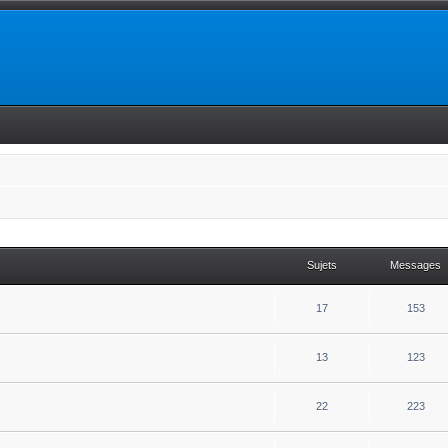
Sujets
Messages
17
153
13
123
22
223