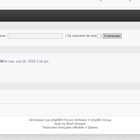
1
6
sse:
|
Se souvenir de moi
480
le mar. mai 26, 2026 3:16 am
Développé par
phpBB
® Forum Software © phpBB Group
Style by
Brad Veryard
.
Traduction française officielle
©
Qiaeru