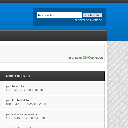
Recherche avancée
Inscription
Connexion
Dernier message
par
Ternix
ven. avr. 24, 2026 1:40 pm
par
Truffe404
dim. mars 01, 2026 11:22 am
par
RebootRimbaud
ven. mars 20, 2026 1:31 pm