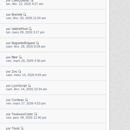
par
CaféQuantic
lun. déc. 22, 2025 8:27 am
par
BrieVolt
ven. févr. 20, 2026 11:04 am
par
ValériePixel
lun. mars 09, 2026 3:17 pm
par
BaguetteBrigand
sam. févr. 28, 2026 9:09 am
par
Bleir
ven. mars 20, 2026 4:50 pm
par
Zou
sam. mars 14, 2026 9:04 am
par
LyonScript
sam. févr. 14, 2026 10:34 am
par
Cordeau
ven. mars 27, 2026 4:53 pm
par
ToulouseCoder
ven. janv. 09, 2026 12:40 pm
par
Tisné