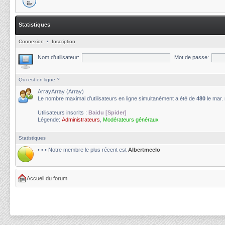
Statistiques
Connexion
•
Inscription
Nom d’utilisateur:
Mot de passe:
Qui est en ligne ?
ArrayArray (Array)
Le nombre maximal d’utilisateurs en ligne simultanément a été de
480
le mar.
Utilisateurs inscrits :
Baidu [Spider]
Légende:
Administrateurs
,
Modérateurs généraux
Statistiques
• • • Notre membre le plus récent est
Albertmeelo
Accueil du forum