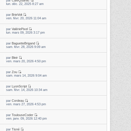
par
CaféQuantic
lun. déc. 22, 2025 8:27 am
par
BrieVolt
ven. févr. 20, 2026 11:04 am
par
ValériePixel
lun. mars 09, 2026 3:17 pm
par
BaguetteBrigand
sam. févr. 28, 2026 9:09 am
par
Bleir
ven. mars 20, 2026 4:50 pm
par
Zou
sam. mars 14, 2026 9:04 am
par
LyonScript
sam. févr. 14, 2026 10:34 am
par
Cordeau
ven. mars 27, 2026 4:53 pm
par
ToulouseCoder
ven. janv. 09, 2026 12:40 pm
par
Tisné