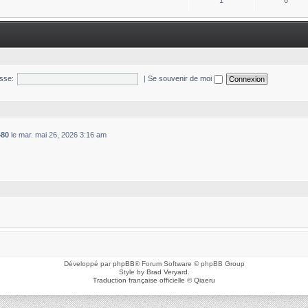
1
6
sse:
|
Se souvenir de moi
480
le mar. mai 26, 2026 3:16 am
Développé par
phpBB
® Forum Software © phpBB Group
Style by
Brad Veryard
.
Traduction française officielle
©
Qiaeru