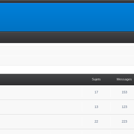
Sujets
Messages
17
153
13
123
22
223