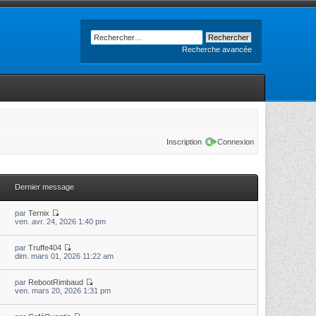
Recherche avancée
Inscription
Connexion
Dernier message
par
Ternix
ven. avr. 24, 2026 1:40 pm
par
Truffe404
dim. mars 01, 2026 11:22 am
par
RebootRimbaud
ven. mars 20, 2026 1:31 pm