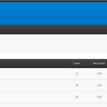
Sujets
Messages
17
153
13
123
22
223