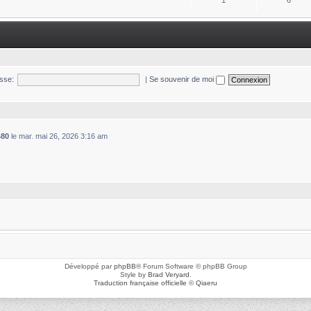
1
6
sse:
|
Se souvenir de moi
480
le mar. mai 26, 2026 3:16 am
Développé par
phpBB
® Forum Software © phpBB Group
Style by
Brad Veryard
.
Traduction française officielle
©
Qiaeru