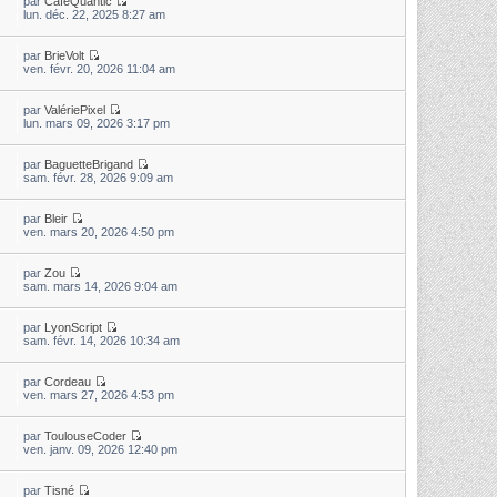
par
CaféQuantic
lun. déc. 22, 2025 8:27 am
par
BrieVolt
ven. févr. 20, 2026 11:04 am
par
ValériePixel
lun. mars 09, 2026 3:17 pm
par
BaguetteBrigand
sam. févr. 28, 2026 9:09 am
par
Bleir
ven. mars 20, 2026 4:50 pm
par
Zou
sam. mars 14, 2026 9:04 am
par
LyonScript
sam. févr. 14, 2026 10:34 am
par
Cordeau
ven. mars 27, 2026 4:53 pm
par
ToulouseCoder
ven. janv. 09, 2026 12:40 pm
par
Tisné