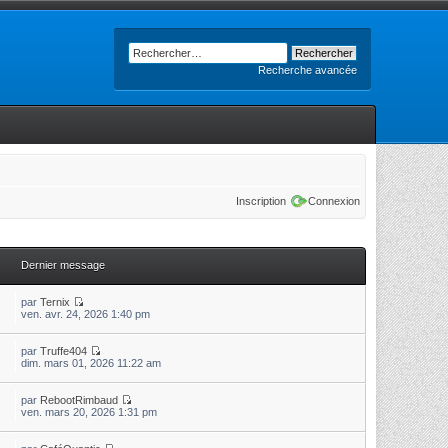
Recherche avancée
Inscription
Connexion
Dernier message
par
Ternix
ven. avr. 24, 2026 1:40 pm
par
Truffe404
dim. mars 01, 2026 11:22 am
par
RebootRimbaud
ven. mars 20, 2026 1:31 pm