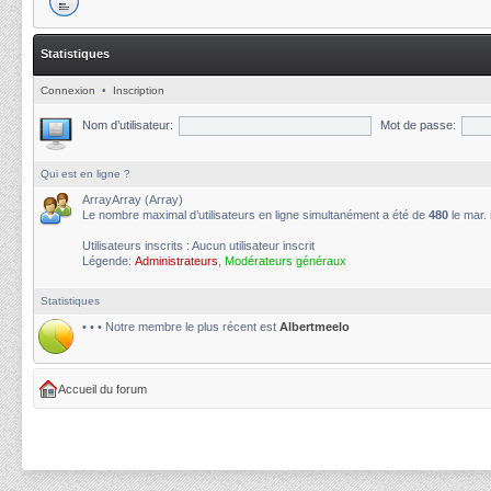
Statistiques
Connexion
•
Inscription
Nom d’utilisateur:
Mot de passe:
Qui est en ligne ?
ArrayArray (Array)
Le nombre maximal d’utilisateurs en ligne simultanément a été de
480
le mar.
Utilisateurs inscrits : Aucun utilisateur inscrit
Légende:
Administrateurs
,
Modérateurs généraux
Statistiques
• • • Notre membre le plus récent est
Albertmeelo
Accueil du forum