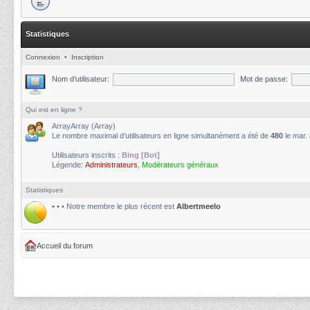
Statistiques
Connexion
•
Inscription
Nom d’utilisateur:
Mot de passe:
Qui est en ligne ?
ArrayArray (Array)
Le nombre maximal d’utilisateurs en ligne simultanément a été de
480
le mar.
Utilisateurs inscrits :
Bing [Bot]
Légende:
Administrateurs
,
Modérateurs généraux
Statistiques
• • • Notre membre le plus récent est
Albertmeelo
Accueil du forum