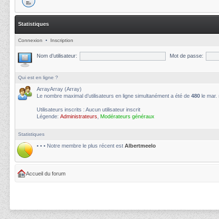
Statistiques
Connexion
•
Inscription
Nom d’utilisateur:
Mot de passe:
Qui est en ligne ?
ArrayArray (Array)
Le nombre maximal d’utilisateurs en ligne simultanément a été de
480
le mar.
Utilisateurs inscrits : Aucun utilisateur inscrit
Légende:
Administrateurs
,
Modérateurs généraux
Statistiques
• • • Notre membre le plus récent est
Albertmeelo
Accueil du forum