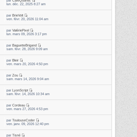
par
CaféQuantic
lun. déc. 22, 2025 8:27 am
par
BrieVolt
ven. févr. 20, 2026 11:04 am
par
ValériePixel
lun. mars 09, 2026 3:17 pm
par
BaguetteBrigand
sam. févr. 28, 2026 9:09 am
par
Bleir
ven. mars 20, 2026 4:50 pm
par
Zou
sam. mars 14, 2026 9:04 am
par
LyonScript
sam. févr. 14, 2026 10:34 am
par
Cordeau
ven. mars 27, 2026 4:53 pm
par
ToulouseCoder
ven. janv. 09, 2026 12:40 pm
par
Tisné