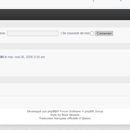
1
6
sse:
|
Se souvenir de moi
480
le mar. mai 26, 2026 3:16 am
Développé par
phpBB
® Forum Software © phpBB Group
Style by
Brad Veryard
.
Traduction française officielle
©
Qiaeru