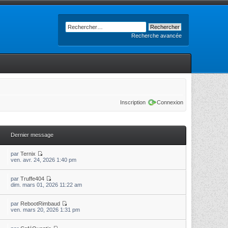
Recherche avancée
Inscription
Connexion
Dernier message
par
Ternix
ven. avr. 24, 2026 1:40 pm
par
Truffe404
dim. mars 01, 2026 11:22 am
par
RebootRimbaud
ven. mars 20, 2026 1:31 pm