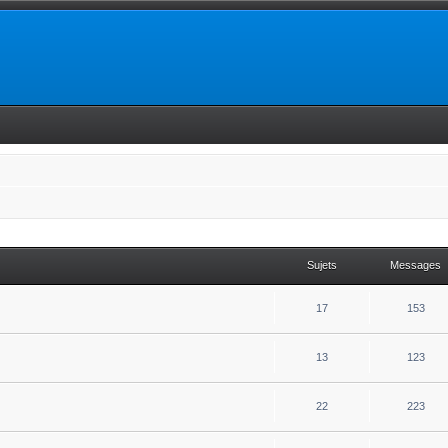
Sujets
Messages
17
153
13
123
22
223