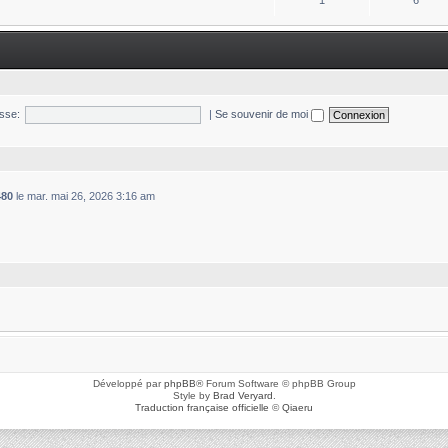
1
6
sse:
|
Se souvenir de moi
480
le mar. mai 26, 2026 3:16 am
Développé par
phpBB
® Forum Software © phpBB Group
Style by
Brad Veryard
.
Traduction française officielle
©
Qiaeru