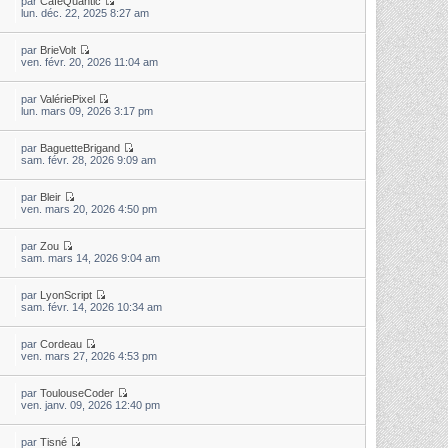
par
CaféQuantic
lun. déc. 22, 2025 8:27 am
par
BrieVolt
ven. févr. 20, 2026 11:04 am
par
ValériePixel
lun. mars 09, 2026 3:17 pm
par
BaguetteBrigand
sam. févr. 28, 2026 9:09 am
par
Bleir
ven. mars 20, 2026 4:50 pm
par
Zou
sam. mars 14, 2026 9:04 am
par
LyonScript
sam. févr. 14, 2026 10:34 am
par
Cordeau
ven. mars 27, 2026 4:53 pm
par
ToulouseCoder
ven. janv. 09, 2026 12:40 pm
par
Tisné