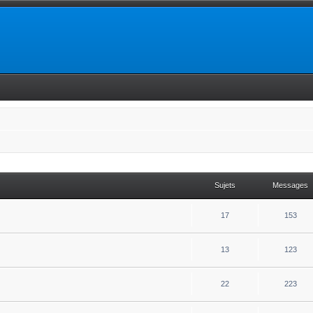
Sujets
Messages
17
153
13
123
22
223