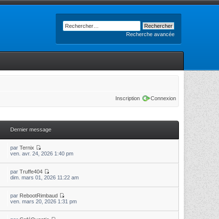
Recherche avancée
Inscription
Connexion
Dernier message
par
Ternix
ven. avr. 24, 2026 1:40 pm
par
Truffe404
dim. mars 01, 2026 11:22 am
par
RebootRimbaud
ven. mars 20, 2026 1:31 pm