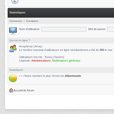
Statistiques
Connexion
•
Inscription
Nom d’utilisateur:
Mot de passe:
Qui est en ligne ?
ArrayArray (Array)
Le nombre maximal d’utilisateurs en ligne simultanément a été de
480
le mar.
Utilisateurs inscrits :
Baidu [Spider]
Légende:
Administrateurs
,
Modérateurs généraux
Statistiques
• • • Notre membre le plus récent est
Albertmeelo
Accueil du forum