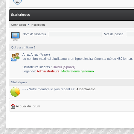
Statistiques
Connexion
•
Inscription
Nom d’utilisateur:
Mot de passe:
Qui est en ligne ?
ArrayArray (Array)
Le nombre maximal d’utilisateurs en ligne simultanément a été de
480
le mar.
Utilisateurs inscrits :
Baidu [Spider]
Légende:
Administrateurs
,
Modérateurs généraux
Statistiques
• • • Notre membre le plus récent est
Albertmeelo
Accueil du forum