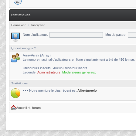
Statistiques
Connexion
•
Inscription
Nom d’utilisateur:
Mot de passe:
Qui est en ligne ?
ArrayArray (Array)
Le nombre maximal d’utilisateurs en ligne simultanément a été de
480
le mar.
Utilisateurs inscrits : Aucun utilisateur inscrit
Légende:
Administrateurs
,
Modérateurs généraux
Statistiques
• • • Notre membre le plus récent est
Albertmeelo
Accueil du forum