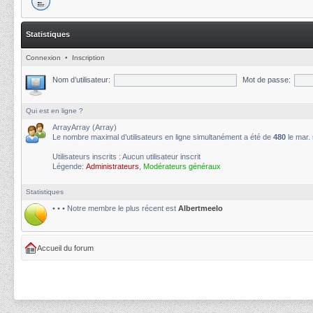
Statistiques
Connexion
•
Inscription
Nom d’utilisateur:
Mot de passe:
Qui est en ligne ?
ArrayArray (Array)
Le nombre maximal d’utilisateurs en ligne simultanément a été de
480
le mar.
Utilisateurs inscrits : Aucun utilisateur inscrit
Légende:
Administrateurs
,
Modérateurs généraux
Statistiques
• • • Notre membre le plus récent est
Albertmeelo
Accueil du forum