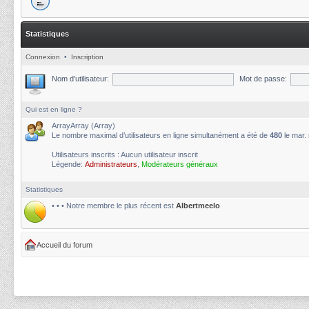
Statistiques
Connexion
•
Inscription
Nom d’utilisateur:
Mot de passe:
Qui est en ligne ?
ArrayArray (Array)
Le nombre maximal d’utilisateurs en ligne simultanément a été de
480
le mar.
Utilisateurs inscrits : Aucun utilisateur inscrit
Légende:
Administrateurs
,
Modérateurs généraux
Statistiques
• • • Notre membre le plus récent est
Albertmeelo
Accueil du forum