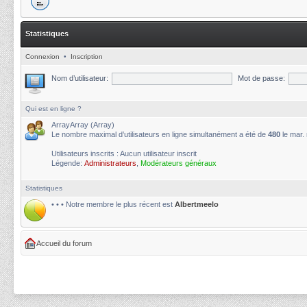
Statistiques
Connexion
•
Inscription
Nom d’utilisateur:
Mot de passe:
Qui est en ligne ?
ArrayArray (Array)
Le nombre maximal d’utilisateurs en ligne simultanément a été de
480
le mar.
Utilisateurs inscrits : Aucun utilisateur inscrit
Légende:
Administrateurs
,
Modérateurs généraux
Statistiques
• • • Notre membre le plus récent est
Albertmeelo
Accueil du forum