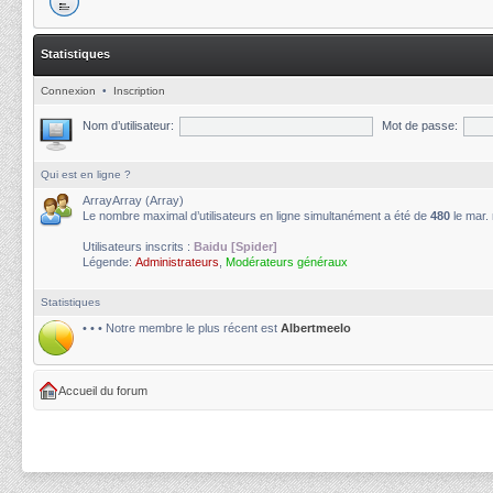
Statistiques
Connexion
•
Inscription
Nom d’utilisateur:
Mot de passe:
Qui est en ligne ?
ArrayArray (Array)
Le nombre maximal d’utilisateurs en ligne simultanément a été de
480
le mar.
Utilisateurs inscrits :
Baidu [Spider]
Légende:
Administrateurs
,
Modérateurs généraux
Statistiques
• • • Notre membre le plus récent est
Albertmeelo
Accueil du forum