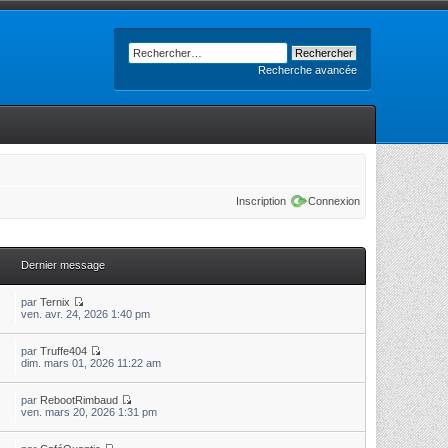
Recherche avancée
Inscription
Connexion
Dernier message
par
Ternix
ven. avr. 24, 2026 1:40 pm
par
Truffe404
dim. mars 01, 2026 11:22 am
par
RebootRimbaud
ven. mars 20, 2026 1:31 pm