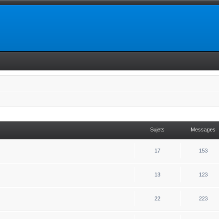
Sujets
Messages
17
153
13
123
22
223