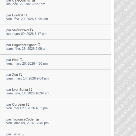
par
CaféQuantic
lun. déc. 22, 2025 8:27 am
par
BrieVolt
ven. févr. 20, 2026 11:04 am
par
ValériePixel
lun. mars 09, 2026 3:17 pm
par
BaguetteBrigand
sam. févr. 28, 2026 9:09 am
par
Bleir
ven. mars 20, 2026 4:50 pm
par
Zou
sam. mars 14, 2026 9:04 am
par
LyonScript
sam. févr. 14, 2026 10:34 am
par
Cordeau
ven. mars 27, 2026 4:53 pm
par
ToulouseCoder
ven. janv. 09, 2026 12:40 pm
par
Tisné