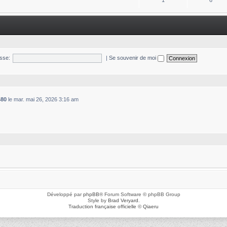
1
6
sse:
|
Se souvenir de moi
480
le mar. mai 26, 2026 3:16 am
Développé par
phpBB
® Forum Software © phpBB Group
Style by
Brad Veryard
.
Traduction française officielle
©
Qiaeru