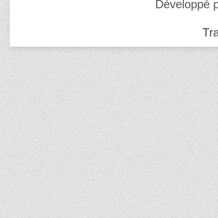
Développé 
Tra