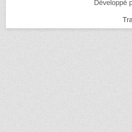
Développé 
Tra