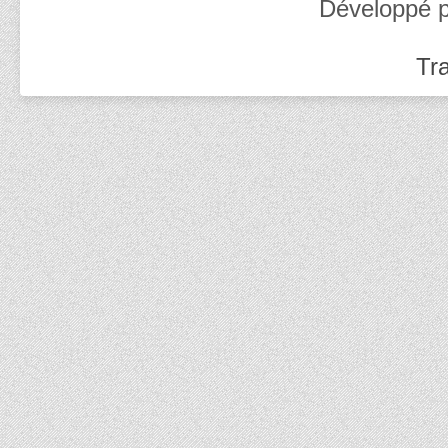
Développé 
Tra