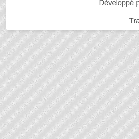
Développé 
Tra