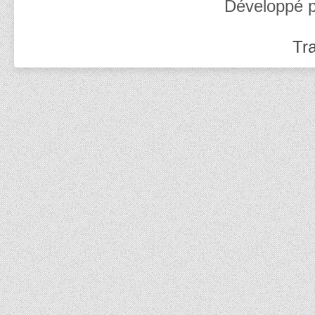
Développé 
Tra