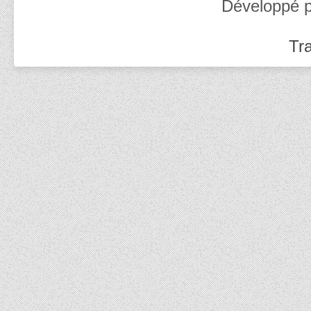
Développé 
Tra