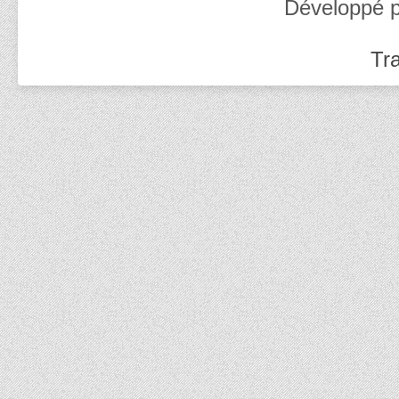
Développé 
Tra