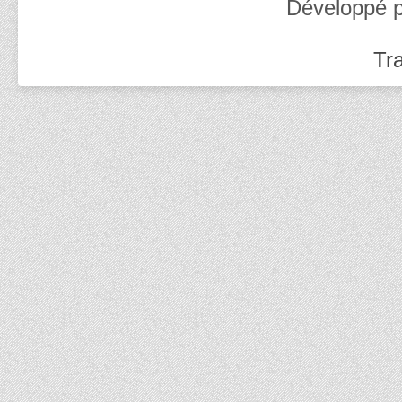
Développé 
Tra