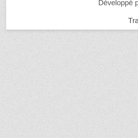
Développé 
Tra