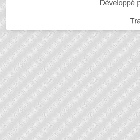
Développé 
Tra