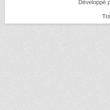
Développé 
Tra