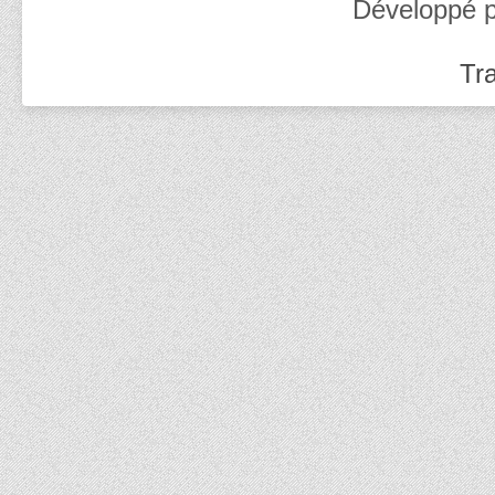
Développé 
Tra