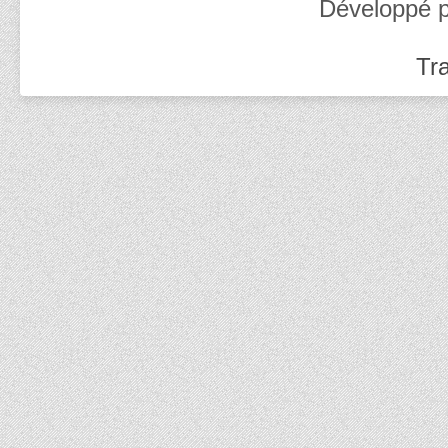
Développé 
Tra