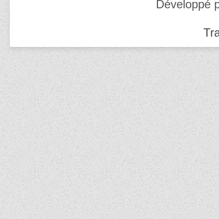
Développé 
Tra